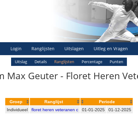
Login
Ranglijsten
Uitslagen
Uitleg en Vragen
Uitslag
Details
Ranglijsten
Percentage
Punten
 Max Geuter - Floret Heren Vet
Groep
Ranglijst
Periode
Individueel
floret heren veteranen c
01-01-2025
01-12-2025