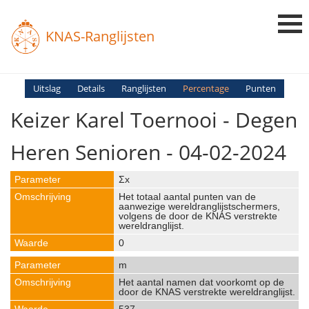
KNAS-Ranglijsten
Login
Uitslag
Details
Ranglijsten
Percentage
Punten
Keizer Karel Toernooi - Degen
Ranglijsten
Uitslagen
Heren Senioren - 04-02-2024
Uitleg en Vragen
Σx
Het totaal aantal punten van de
aanwezige wereldranglijstschermers,
volgens de door de KNAS verstrekte
wereldranglijst.
0
m
Het aantal namen dat voorkomt op de
door de KNAS verstrekte wereldranglijst.