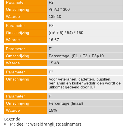
F2
√(n/c) * 300
138.10
F3
((p² + 5) / 54) * 150
16.67
P'
Percentage: (F1 + F2 + F3)/10
15.48
P''
Voor veteranen, cadetten, pupillen,
benjamin en kuikenwedstrijden wordt de
uitkomst gedeeld door 0,7.
P
Percentage (finaal)
15%
Legenda:
F1: deel 1: wereldranglijstdeelnemers