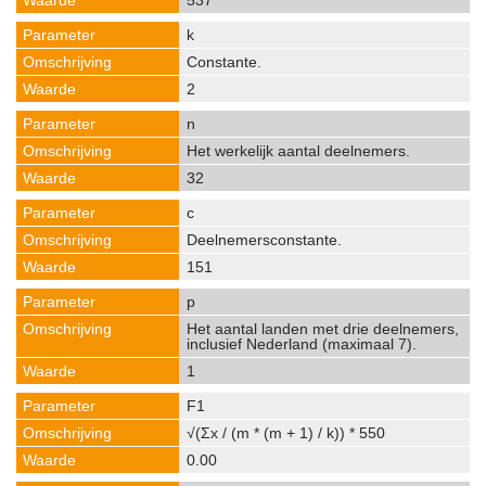
537
k
Constante.
2
n
Het werkelijk aantal deelnemers.
32
c
Deelnemersconstante.
151
p
Het aantal landen met drie deelnemers,
inclusief Nederland (maximaal 7).
1
F1
√(Σx / (m * (m + 1) / k)) * 550
0.00