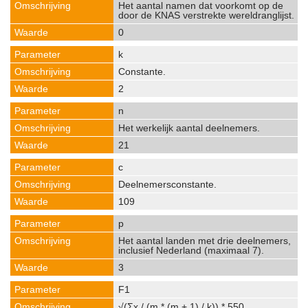
Het aantal namen dat voorkomt op de
door de KNAS verstrekte wereldranglijst.
0
k
Constante.
2
n
Het werkelijk aantal deelnemers.
21
c
Deelnemersconstante.
109
p
Het aantal landen met drie deelnemers,
inclusief Nederland (maximaal 7).
3
F1
√(Σx / (m * (m + 1) / k)) * 550