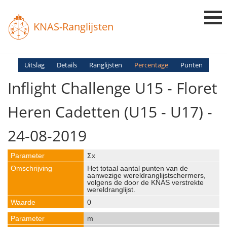
KNAS-Ranglijsten
Login
Uitslag
Details
Ranglijsten
Percentage
Punten
Inflight Challenge U15 - Floret
Ranglijsten
Uitslagen
Heren Cadetten (U15 - U17) -
Uitleg en Vragen
24-08-2019
Σx
Het totaal aantal punten van de
aanwezige wereldranglijstschermers,
volgens de door de KNAS verstrekte
wereldranglijst.
0
m