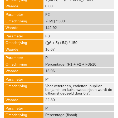
0.00
F2
√(n/c) * 300
142.92
F3
((p² + 5) / 54) * 150
16.67
P'
Percentage: (F1 + F2 + F3)/10
15.96
P''
Voor veteranen, cadetten, pupillen,
benjamin en kuikenwedstrijden wordt de
uitkomst gedeeld door 0,7.
22.80
P
Percentage (finaal)