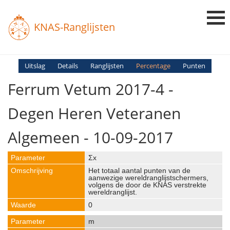
KNAS-Ranglijsten
Login
Uitslag
Details
Ranglijsten
Percentage
Punten
Ferrum Vetum 2017-4 -
Ranglijsten
Uitslagen
Degen Heren Veteranen
Uitleg en Vragen
Algemeen - 10-09-2017
Σx
Het totaal aantal punten van de
aanwezige wereldranglijstschermers,
volgens de door de KNAS verstrekte
wereldranglijst.
0
m