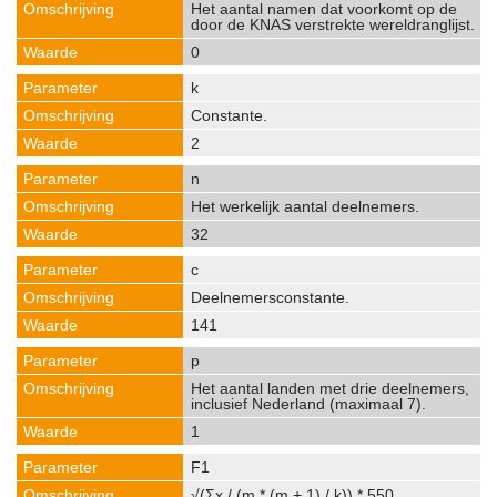
Het aantal namen dat voorkomt op de
door de KNAS verstrekte wereldranglijst.
0
k
Constante.
2
n
Het werkelijk aantal deelnemers.
32
c
Deelnemersconstante.
141
p
Het aantal landen met drie deelnemers,
inclusief Nederland (maximaal 7).
1
F1
√(Σx / (m * (m + 1) / k)) * 550