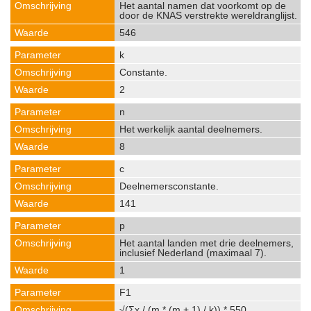
Het aantal namen dat voorkomt op de
door de KNAS verstrekte wereldranglijst.
546
k
Constante.
2
n
Het werkelijk aantal deelnemers.
8
c
Deelnemersconstante.
141
p
Het aantal landen met drie deelnemers,
inclusief Nederland (maximaal 7).
1
F1
√(Σx / (m * (m + 1) / k)) * 550