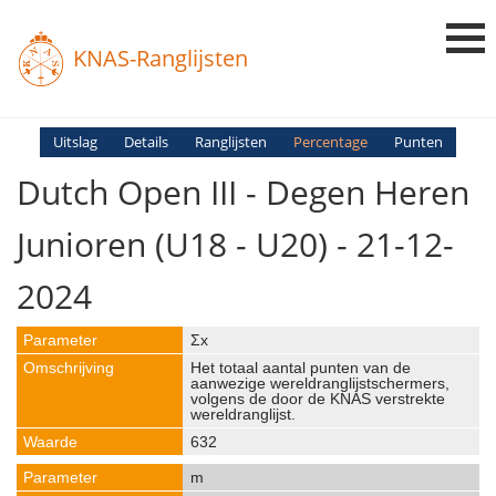
KNAS-Ranglijsten
Login
Uitslag
Details
Ranglijsten
Percentage
Punten
Dutch Open III - Degen Heren
Ranglijsten
Uitslagen
Junioren (U18 - U20) - 21-12-
Uitleg en Vragen
2024
Σx
Het totaal aantal punten van de
aanwezige wereldranglijstschermers,
volgens de door de KNAS verstrekte
wereldranglijst.
632
m