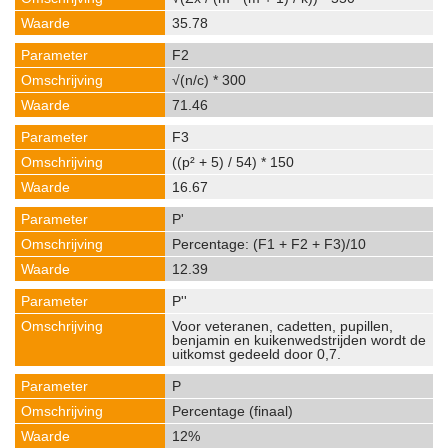
35.78
F2
√(n/c) * 300
71.46
F3
((p² + 5) / 54) * 150
16.67
P'
Percentage: (F1 + F2 + F3)/10
12.39
P''
Voor veteranen, cadetten, pupillen,
benjamin en kuikenwedstrijden wordt de
uitkomst gedeeld door 0,7.
P
Percentage (finaal)
12%