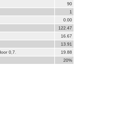
90
1
0.00
122.47
16.67
13.91
door 0,7.
19.88
20%