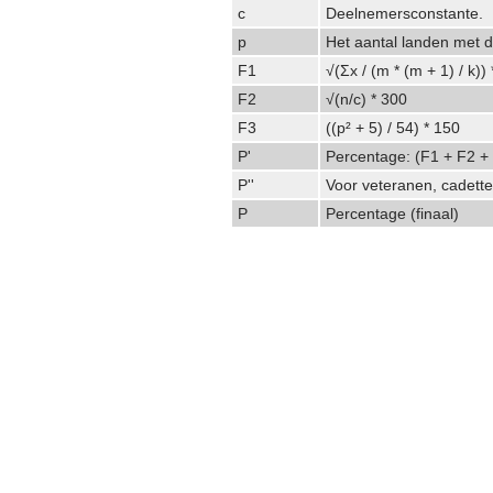
c
Deelnemersconstante.
p
Het aantal landen met d
F1
√(Σx / (m * (m + 1) / k))
F2
√(n/c) * 300
F3
((p² + 5) / 54) * 150
P'
Percentage: (F1 + F2 +
P''
Voor veteranen, cadette
P
Percentage (finaal)