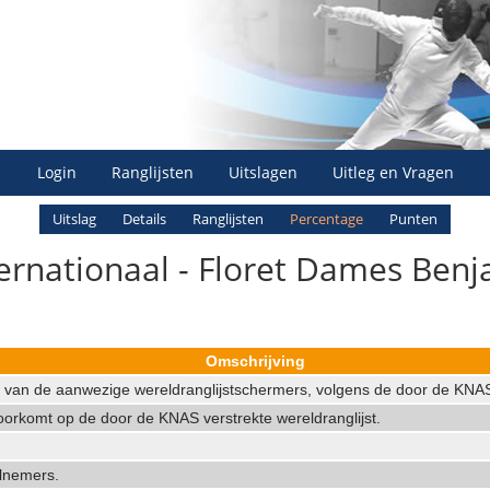
Login
Ranglijsten
Uitslagen
Uitleg en Vragen
Uitslag
Details
Ranglijsten
Percentage
Punten
ernationaal - Floret Dames Benja
Omschrijving
n van de aanwezige wereldranglijstschermers, volgens de door de KNAS 
orkomt op de door de KNAS verstrekte wereldranglijst.
elnemers.