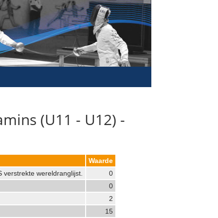
mins (U11 - U12) -
Waarde
verstrekte wereldranglijst.
0
0
2
15