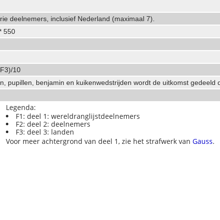
rie deelnemers, inclusief Nederland (maximaal 7).
 * 550
 F3)/10
n, pupillen, benjamin en kuikenwedstrijden wordt de uitkomst gedeeld 
Legenda:
F1: deel 1: wereldranglijstdeelnemers
F2: deel 2: deelnemers
F3: deel 3: landen
Voor meer achtergrond van deel 1, zie het strafwerk van
Gauss
.