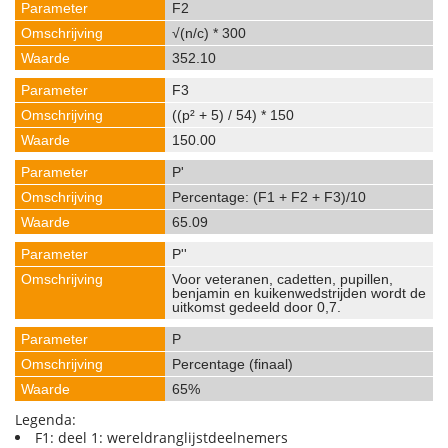
F2
√(n/c) * 300
352.10
F3
((p² + 5) / 54) * 150
150.00
P'
Percentage: (F1 + F2 + F3)/10
65.09
P''
Voor veteranen, cadetten, pupillen,
benjamin en kuikenwedstrijden wordt de
uitkomst gedeeld door 0,7.
P
Percentage (finaal)
65%
Legenda:
F1: deel 1: wereldranglijstdeelnemers