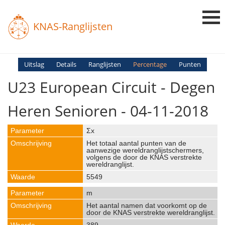
KNAS-Ranglijsten
Login
Uitslag
Details
Ranglijsten
Percentage
Punten
U23 European Circuit - Degen
Ranglijsten
Uitslagen
Heren Senioren - 04-11-2018
Uitleg en Vragen
Σx
Het totaal aantal punten van de
aanwezige wereldranglijstschermers,
volgens de door de KNAS verstrekte
wereldranglijst.
5549
m
Het aantal namen dat voorkomt op de
door de KNAS verstrekte wereldranglijst.