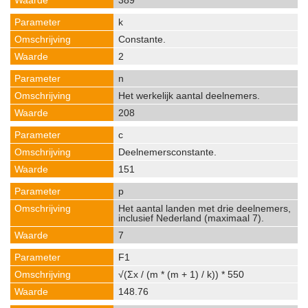
389
k
Constante.
2
n
Het werkelijk aantal deelnemers.
208
c
Deelnemersconstante.
151
p
Het aantal landen met drie deelnemers,
inclusief Nederland (maximaal 7).
7
F1
√(Σx / (m * (m + 1) / k)) * 550
148.76