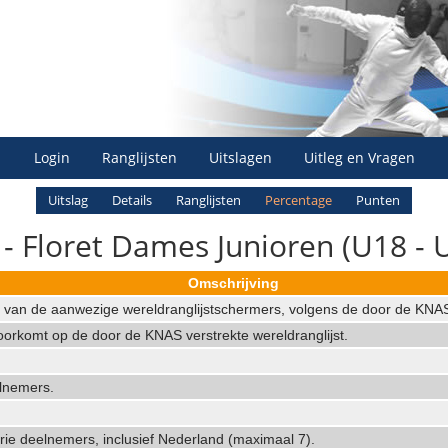
Login
Ranglijsten
Uitslagen
Uitleg en Vragen
Uitslag
Details
Ranglijsten
Percentage
Punten
- Floret Dames Junioren (U18 - 
Omschrijving
n van de aanwezige wereldranglijstschermers, volgens de door de KNAS 
orkomt op de door de KNAS verstrekte wereldranglijst.
elnemers.
rie deelnemers, inclusief Nederland (maximaal 7).