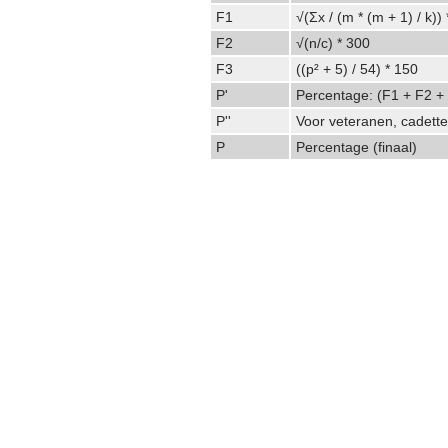
F1
√(Σx / (m * (m + 1) / k))
F2
√(n/c) * 300
F3
((p² + 5) / 54) * 150
P'
Percentage: (F1 + F2 +
P''
Voor veteranen, cadette
P
Percentage (finaal)