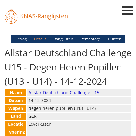
KNAS-Ranglijsten
Login
Uitslag
Details
Ranglijsten
Percentage
Punten
Allstar Deutschland Challenge
Ranglijsten
Uitslagen
U15 - Degen Heren Pupillen
Uitleg en Vragen
(U13 - U14) - 14-12-2024
Naam
Allstar Deutschland Challenge U15
Datum
14-12-2024
Wapen
degen heren pupillen (u13 - u14)
Land
GER
Locatie
Leverkusen
Typering