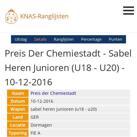
KNAS-Ranglijsten
Login
Uitslag
Details
Ranglijsten
Percentage
Punten
Preis Der Chemiestadt - Sabel
Ranglijsten
Uitslagen
Heren Junioren (U18 - U20) -
Uitleg en Vragen
10-12-2016
Naam
Preis der Chemiestadt
Datum
10-12-2016
Wapen
sabel heren junioren (u18 - u20)
Land
GER
Locatie
Dormagen
Typering
FIE A