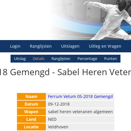
Login
Ranglijsten
Uitslagen
Uitleg en Vragen
Uitslag
Details
Ranglijsten
Percentage
Punten
8 Gemengd - Sabel Heren Veter
Naam
Ferrum Vetum 05-2018 Gemengd
Datum
09-12-2018
Wapen
sabel heren veteranen algemeen
Land
NED
Locatie
Veldhoven