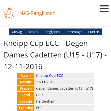
KNAS-Ranglijsten
Login
Uitslag
Details
Ranglijsten
Percentage
Punten
Kneipp Cup ECC - Degen
Ranglijsten
Uitslagen
Dames Cadetten (U15 - U17) -
Uitleg en Vragen
12-11-2016
Naam
Kneipp Cup ECC
Datum
12-11-2016
Wapen
degen dames cadetten (u15 - u17)
Land
GER
Locatie
Heidenheim
Typering
ECC