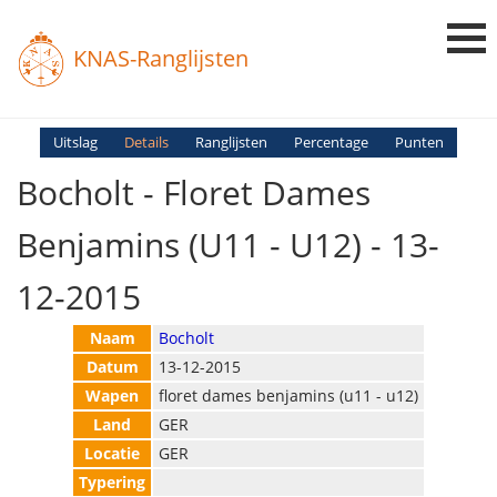
KNAS-Ranglijsten
Login
Uitslag
Details
Ranglijsten
Percentage
Punten
Bocholt - Floret Dames
Ranglijsten
Uitslagen
Benjamins (U11 - U12) - 13-
Uitleg en Vragen
12-2015
Naam
Bocholt
Datum
13-12-2015
Wapen
floret dames benjamins (u11 - u12)
Land
GER
Locatie
GER
Typering