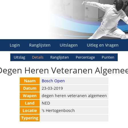
Login
Ranglijsten
Uitslagen
Uitleg en Vragen
Uitslag
Details
Ranglijsten
Percentage
Punten
Degen Heren Veteranen Algemee
Naam
Bosch Open
Datum
23-03-2019
Wapen
degen heren veteranen algemeen
Land
NED
Locatie
's Hertogenbosch
Typering