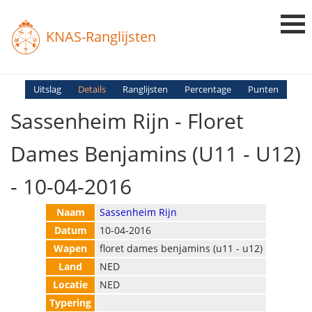
KNAS-Ranglijsten
Login
Uitslag
Details
Ranglijsten
Percentage
Punten
Sassenheim Rijn - Floret
Ranglijsten
Uitslagen
Dames Benjamins (U11 - U12)
Uitleg en Vragen
- 10-04-2016
Naam
Sassenheim Rijn
Datum
10-04-2016
Wapen
floret dames benjamins (u11 - u12)
Land
NED
Locatie
NED
Typering