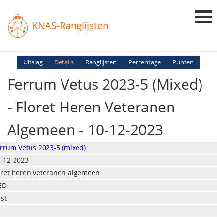
KNAS-Ranglijsten
Login
Uitslag
Details
Ranglijsten
Percentage
Punten
Ferrum Vetus 2023-5 (mixed)
Ranglijsten
Uitslagen
- Floret Heren Veteranen
Uitleg en Vragen
Algemeen - 10-12-2023
rrum Vetus 2023-5 (mixed)
-12-2023
oret heren veteranen algemeen
ED
st