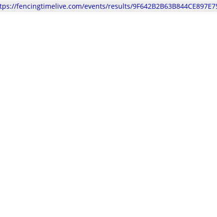
tps://fencingtimelive.com/events/results/9F642B2B63B844CE897E