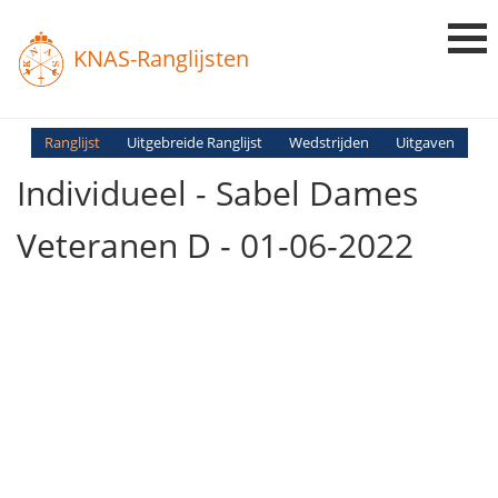
KNAS-Ranglijsten
Login
Ranglijst
Uitgebreide Ranglijst
Wedstrijden
Uitgaven
Individueel - Sabel Dames
Ranglijsten
Uitslagen
Veteranen D - 01-06-2022
Uitleg en Vragen