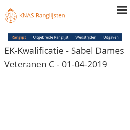
KNAS-Ranglijsten
Login
Ranglijst
Uitgebreide Ranglijst
Wedstrijden
Uitgaven
EK-Kwalificatie - Sabel Dames
Ranglijsten
Uitslagen
Veteranen C - 01-04-2019
Uitleg en Vragen