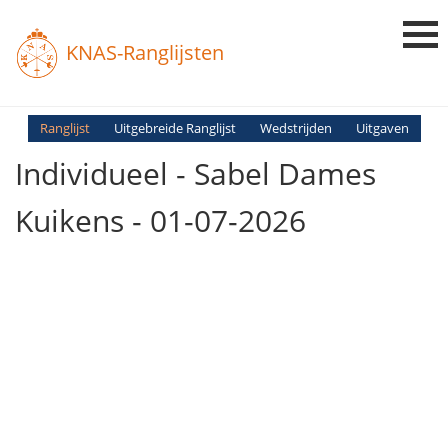
KNAS-Ranglijsten
Login
Ranglijst
Uitgebreide Ranglijst
Wedstrijden
Uitgaven
Individueel - Sabel Dames
Ranglijsten
Uitslagen
Kuikens - 01-07-2026
Uitleg en Vragen