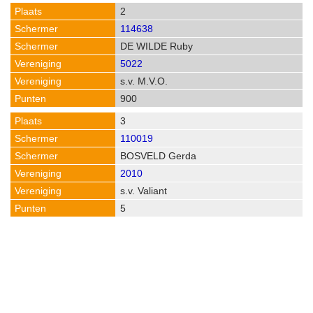
2
114638
DE WILDE Ruby
5022
s.v. M.V.O.
900
3
110019
BOSVELD Gerda
2010
s.v. Valiant
5