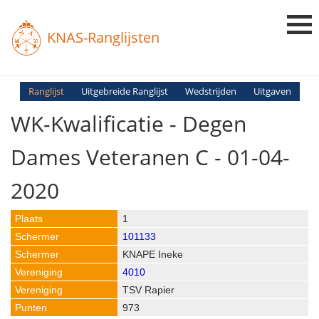
KNAS-Ranglijsten
Login
Ranglijst
Uitgebreide Ranglijst
Wedstrijden
Uitgaven
WK-Kwalificatie - Degen
Ranglijsten
Uitslagen
Dames Veteranen C - 01-04-
Uitleg en Vragen
2020
1
101133
KNAPE Ineke
4010
TSV Rapier
973