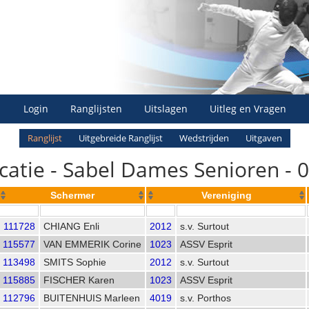
Login
Ranglijsten
Uitslagen
Uitleg en Vragen
Ranglijst
Uitgebreide Ranglijst
Wedstrijden
Uitgaven
icatie - Sabel Dames Senioren - 
Schermer
Vereniging
111728
CHIANG Enli
2012
s.v. Surtout
115577
VAN EMMERIK Corine
1023
ASSV Esprit
113498
SMITS Sophie
2012
s.v. Surtout
115885
FISCHER Karen
1023
ASSV Esprit
112796
BUITENHUIS Marleen
4019
s.v. Porthos