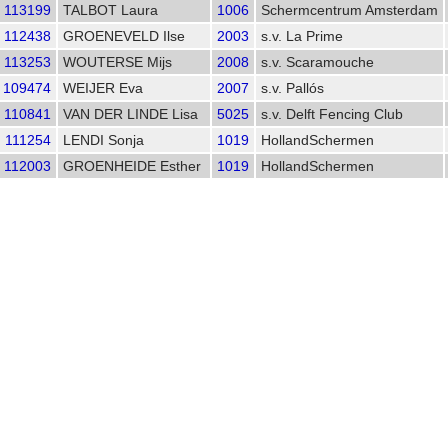
113199
TALBOT Laura
1006
Schermcentrum Amsterdam
112438
GROENEVELD Ilse
2003
s.v. La Prime
113253
WOUTERSE Mijs
2008
s.v. Scaramouche
109474
WEIJER Eva
2007
s.v. Pallós
110841
VAN DER LINDE Lisa
5025
s.v. Delft Fencing Club
111254
LENDI Sonja
1019
HollandSchermen
112003
GROENHEIDE Esther
1019
HollandSchermen