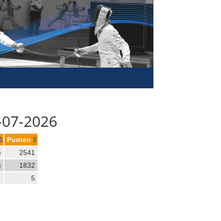
-07-2026
Punten
m
2541
m
1832
5