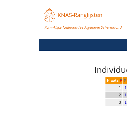
KNAS-Ranglijsten
Koninklijke Nederlandse Algemene Schermbond
Individ
Plaats
1
1
2
1
3
1