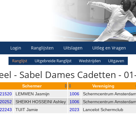
Login
Ranglijsten
Uitslagen
Uitleg en Vragen
Ranglijst
Uitgebreide Ranglijst
Wedstrijden
Uitgaven
ueel - Sabel Dames Cadetten - 01
Schermer
Vereniging
21520
LEMMEN Jasmijn
1006
Schermcentrum Amsterda
20252
SHEIKH HOSSEINI Ashley
1006
Schermcentrum Amsterda
22243
TUIT Jamie
2023
Lancelot Schermclub