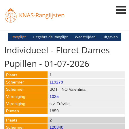
KNAS-Ranglijsten
Login
Ranglijst
Uitgebreide Ranglijst
Wedstrijden
Uitgaven
Individueel - Floret Dames
Ranglijsten
Uitslagen
Pupillen - 01-07-2026
Uitleg en Vragen
1
119278
BOTTINO Valentina
1025
s.v. Tréville
1859
2
120340