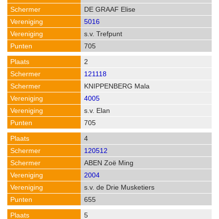
DE GRAAF Elise
5016
s.v. Trefpunt
705
2
121118
KNIPPENBERG Mala
4005
s.v. Elan
705
4
120512
ABEN Zoë Ming
2004
s.v. de Drie Musketiers
655
5