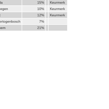
da
15%
Keurmerk
megen
10%
Keurmerk
t
12%
Keurmerk
Hertogenbosch
7%
hem
21%