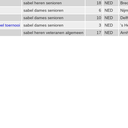
sabel heren senioren
18
NED
Bre
sabel dames senioren
6
NED
Nij
sabel dames senioren
10
NED
Delf
el toernooi
sabel dames senioren
3
NED
's 
sabel heren veteranen algemeen
17
NED
Arn