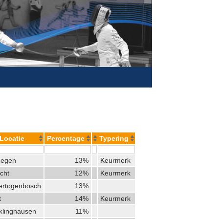
Locatie
Percentage
Typering
megen
13%
Keurmerk
cht
12%
Keurmerk
Hertogenbosch
13%
t
14%
Keurmerk
klinghausen
11%