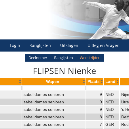
Login
Ranglijsten
Uitslagen
Uitleg en Vragen
Deelnemer
Ranglijsten
Wedstrijden
FLIPSEN Nienke
Wapen
Plaats
Land
sabel dames senioren
9
NED
Nij
sabel dames senioren
9
NED
Utre
sabel dames senioren
9
NED
's 
sabel dames senioren
8
NED
Delf
sabel dames senioren
7
GER
Rec