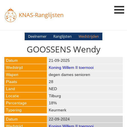
KNAS-Ranglijsten
Login
Deelnemer
Ranglijsten
Wedstrijden
GOOSSENS Wendy
Ranglijsten
Uitslagen
21-09-2025
Koning Willem II toernooi
Uitleg en Vragen
degen dames senioren
28
NED
Tilburg
18%
Keurmerk
22-09-2024
Koning Willem II toernooi