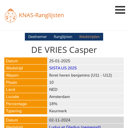
KNAS-Ranglijsten
Login
Deelnemer
Ranglijsten
Wedstrijden
DE VRIES Casper
Ranglijsten
Uitslagen
25-01-2025
SISTA US 2025
Uitleg en Vragen
floret heren benjamins (U11 - U12)
10
NED
Amsterdam
18%
Keurmerk
02-11-2024
Ludus et Gladius (gemengd)