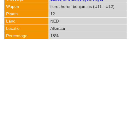
floret heren benjamins (U11 - U12)
12
NED
Alkmaar
18%