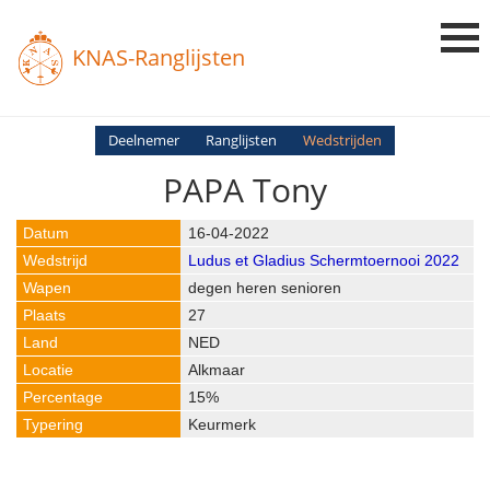
KNAS-Ranglijsten
Login
Deelnemer
Ranglijsten
Wedstrijden
PAPA Tony
Ranglijsten
Uitslagen
16-04-2022
Ludus et Gladius Schermtoernooi 2022
Uitleg en Vragen
degen heren senioren
27
NED
Alkmaar
15%
Keurmerk