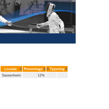
Locatie
Percentage
Typering
Sassenheim
12%