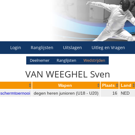
Login
Ranglijsten
Uitslagen
Uitleg en Vragen
Deelnemer
Ranglijsten
Wedstrijden
VAN WEEGHEL Sven
Wapen
Plaats
Land
dschermtoernooi
degen heren junioren (U18 - U20)
16
NED