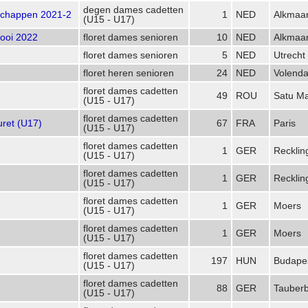
degen dames cadetten
schappen 2021-2
1
NED
Alkmaa
(U15 - U17)
ooi 2022
floret dames senioren
10
NED
Alkmaa
floret dames senioren
5
NED
Utrecht
floret heren senioren
24
NED
Volend
floret dames cadetten
49
ROU
Satu M
(U15 - U17)
floret dames cadetten
uret (U17)
67
FRA
Paris
(U15 - U17)
floret dames cadetten
1
GER
Reckli
(U15 - U17)
floret dames cadetten
1
GER
Reckli
(U15 - U17)
floret dames cadetten
1
GER
Moers
(U15 - U17)
floret dames cadetten
1
GER
Moers
(U15 - U17)
floret dames cadetten
197
HUN
Budape
(U15 - U17)
floret dames cadetten
88
GER
Tauberb
(U15 - U17)