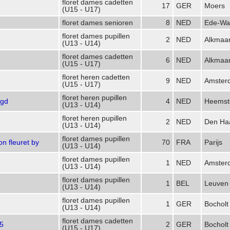
floret dames cadetten
17
GER
Moers
(U15 - U17)
floret dames senioren
8
NED
Ede-Wa
floret dames pupillen
2
NED
Alkmaa
(U13 - U14)
floret dames cadetten
6
NED
Alkmaa
(U15 - U17)
floret heren cadetten
9
NED
Amster
(U15 - U17)
floret heren pupillen
ngd
4
NED
Heemst
(U13 - U14)
floret heren pupillen
2
NED
Den Ha
(U13 - U14)
floret dames pupillen
n fleuret by
70
FRA
Parijs
(U13 - U14)
floret dames pupillen
1
NED
Amster
(U13 - U14)
floret dames pupillen
1
BEL
Leuven
(U13 - U14)
floret dames pupillen
1
GER
Bocholt
(U13 - U14)
floret dames cadetten
5
2
GER
Bocholt
(U15 - U17)