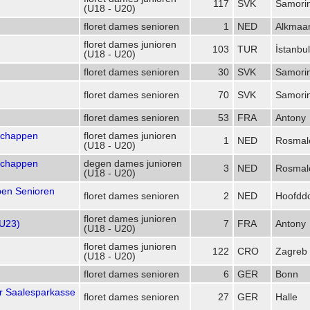
117
SVK
Samori
(U18 - U20)
floret dames senioren
1
NED
Alkmaa
floret dames junioren
103
TUR
İstanbul
(U18 - U20)
floret dames senioren
30
SVK
Samori
floret dames senioren
70
SVK
Samori
floret dames senioren
53
FRA
Antony
schappen
floret dames junioren
1
NED
Rosmal
(U18 - U20)
schappen
degen dames junioren
3
NED
Rosmal
(U18 - U20)
en Senioren
floret dames senioren
2
NED
Hoofdd
floret dames junioren
(U23)
7
FRA
Antony
(U18 - U20)
floret dames junioren
122
CRO
Zagreb
(U18 - U20)
floret dames senioren
6
GER
Bonn
er Saalesparkasse
floret dames senioren
27
GER
Halle