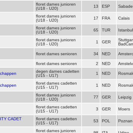
floret dames junioren
13
ESP
Sabadel
(U18 - U20)
floret dames junioren
17
FRA
Calais
(U18 - U20)
floret dames junioren
65
TUR
Istanbul
(U18 - U20)
floret dames junioren
Stuttgar
1
GER
(U18 - U20)
BadCan
floret dames senioren
34
NED
Amster
floret dames senioren
2
NED
Amstel
degen dames cadetten
schappen
1
NED
Rosmal
(U15 - U17)
floret dames cadetten
schappen
1
NED
Rosmal
(U15 - U17)
floret dames junioren
77
GER
Leipzig
(U18 - U20)
floret dames cadetten
3
GER
Moers
(U15 - U17)
ITY CADET
floret dames cadetten
53
POL
Poznan
(U15 - U17)
floret dames junioren
98
ITA
Udine