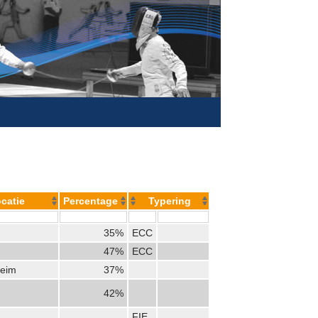
catie
Percentage
Typering
35%
ECC
47%
ECC
heim
37%
42%
FIE