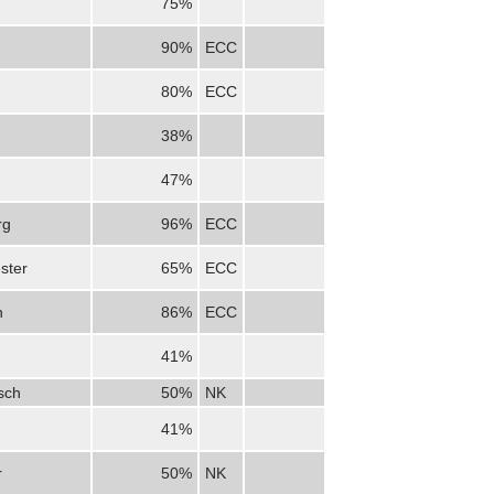
75%
90%
ECC
80%
ECC
38%
47%
rg
96%
ECC
ster
65%
ECC
n
86%
ECC
41%
sch
50%
NK
41%
r
50%
NK