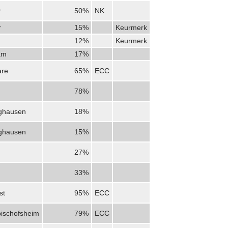
r
50%
NK
r
15%
Keurmerk
12%
Keurmerk
am
17%
are
65%
ECC
78%
nghausen
18%
nghausen
15%
27%
33%
st
95%
ECC
ischofsheim
79%
ECC