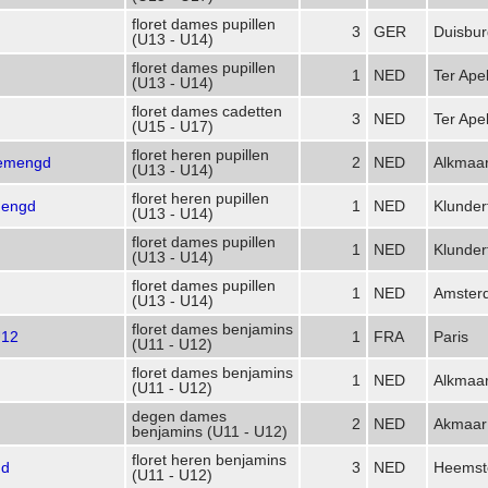
floret dames pupillen
3
GER
Duisbur
(U13 - U14)
floret dames pupillen
1
NED
Ter Ape
(U13 - U14)
floret dames cadetten
3
NED
Ter Ape
(U15 - U17)
floret heren pupillen
Gemengd
2
NED
Alkmaa
(U13 - U14)
floret heren pupillen
mengd
1
NED
Klunder
(U13 - U14)
floret dames pupillen
1
NED
Klunder
(U13 - U14)
floret dames pupillen
1
NED
Amster
(U13 - U14)
floret dames benjamins
U12
1
FRA
Paris
(U11 - U12)
floret dames benjamins
1
NED
Alkmaa
(U11 - U12)
degen dames
2
NED
Akmaar
benjamins (U11 - U12)
floret heren benjamins
gd
3
NED
Heemst
(U11 - U12)