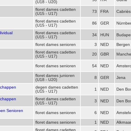
(U18 - U20)
floret dames cadetten
73
FRA
Cabriès
(U15 - U17)
floret dames cadetten
86
GER
Nürnbe
(U15 - U17)
ividual
floret dames cadetten
34
HUN
Budape
(U15 - U17)
floret dames senioren
3
NED
Bergen
floret dames cadetten
20
GBR
Manche
(U15 - U17)
floret dames senioren
54
NED
Amster
floret dames junioren
8
GER
Jena
(U18 - U20)
schappen
degen dames cadetten
1
NED
Den Bo
(U15 - U17)
schappen
floret dames cadetten
3
NED
Den Bo
(U15 - U17)
en Senioren
floret dames senioren
6
NED
Amstel
floret dames senioren
1
NED
Alkmaa
floret dames cadetten