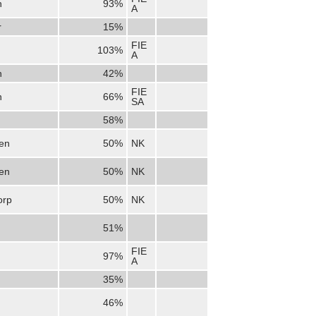
n
93%
A
r
15%
FIE
103%
A
n
42%
FIE
n
66%
SA
58%
en
50%
NK
en
50%
NK
orp
50%
NK
51%
FIE
97%
A
35%
46%