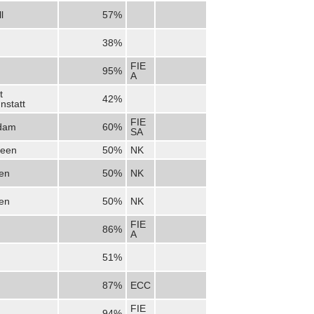
l
57%
38%
FIE
95%
A
t
42%
nstatt
FIE
dam
60%
SA
veen
50%
NK
en
50%
NK
en
50%
NK
FIE
86%
A
51%
87%
ECC
FIE
94%