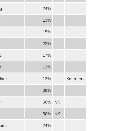
g
24%
l
13%
l
15%
r
22%
t
17%
t
12%
dam
12%
Keurmerk
39%
r
50%
NK
50%
NK
ede
24%