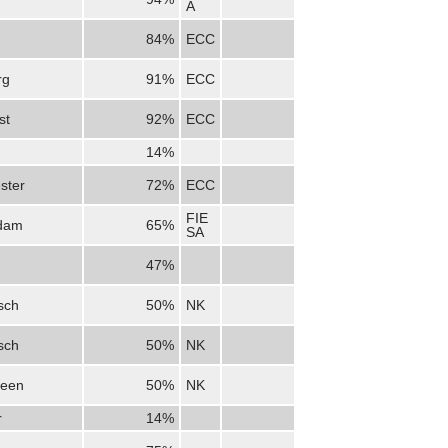
A
84%
ECC
rg
91%
ECC
st
92%
ECC
14%
ster
72%
ECC
FIE
dam
65%
SA
47%
sch
50%
NK
sch
50%
NK
veen
50%
NK
r
14%