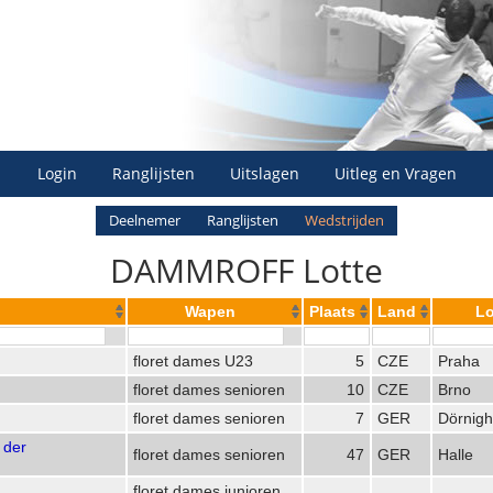
Login
Ranglijsten
Uitslagen
Uitleg en Vragen
Deelnemer
Ranglijsten
Wedstrijden
DAMMROFF Lotte
Wapen
Plaats
Land
Lo
floret dames U23
5
CZE
Praha
floret dames senioren
10
CZE
Brno
floret dames senioren
7
GER
Dörnig
 der
floret dames senioren
47
GER
Halle
floret dames junioren