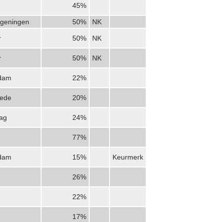
45%
geningen
50%
NK
r
50%
NK
r
50%
NK
dam
22%
ede
20%
ag
24%
77%
dam
15%
Keurmerk
26%
22%
17%