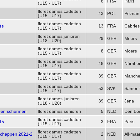
8
FRA
Paris
(U15 - U17)
floret dames cadetten
43
POL
Poznan
(U15 - U17)
floret dames cadetten
ès
13
FRA
Cabries
(U15 - U17)
floret dames junioren
29
GER
Moers
(U18 - U20)
floret dames cadetten
8
GER
Moers
(U15 - U17)
floret dames cadetten
48
GER
Nürnbe
(U15 - U17)
floret dames cadetten
39
GBR
Manche
(U15 - U17)
floret dames cadetten
53
SVK
Samori
(U15 - U17)
floret dames junioren
39
GER
Jena
(U18 - U20)
pen schermen
floret dames senioren
5
NED
Den Bo
floret dames cadetten
15
3
FRA
Paris
(U15 - U17)
floret dames cadetten
schappen 2021-2
2
NED
Alkmaa
(U15 - U17)