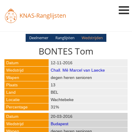
KNAS-Ranglijsten
Login
Deelnemer
Ranglijsten
Wedstrijden
BONTES Tom
Ranglijsten
Uitslagen
12-11-2016
Chall. Mê Marcel van Laecke
Uitleg en Vragen
degen heren senioren
13
BEL
Wachtebeke
31%
20-03-2016
Budapest
degen heren senioren