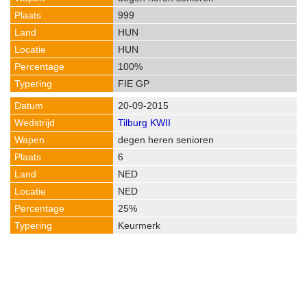
999
HUN
HUN
100%
FIE GP
20-09-2015
Tilburg KWII
degen heren senioren
6
NED
NED
25%
Keurmerk