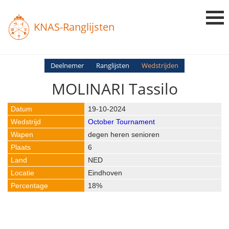
KNAS-Ranglijsten
Login
Deelnemer
Ranglijsten
Wedstrijden
MOLINARI Tassilo
Ranglijsten
Uitslagen
19-10-2024
October Tournament
Uitleg en Vragen
degen heren senioren
6
NED
Eindhoven
18%