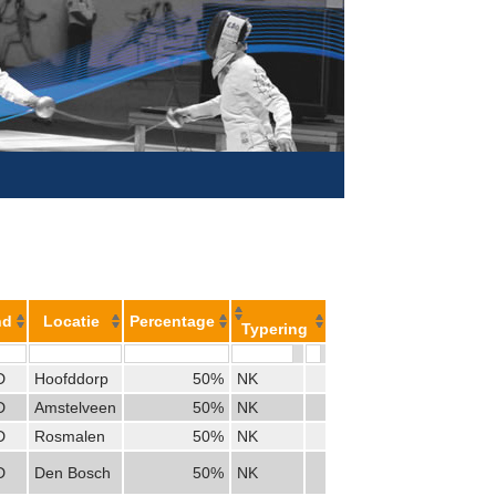
nd
Locatie
Percentage
Typering
D
Hoofddorp
50%
NK
D
Amstelveen
50%
NK
D
Rosmalen
50%
NK
D
Den Bosch
50%
NK