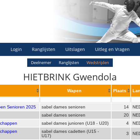
Login
Ranglijsten
Uitslagen
Uitleg en Vragen
Deelnemer
Ranglijsten
Wedstrijden
HIETBRINK Gwendola
Wapen
Plaats
La
en Senioren 2025
sabel dames senioren
14
NE
sabel dames senioren
20
NE
schappen
sabel dames junioren (U18 - U20)
4
NE
schappen
sabel dames cadetten (U15 -
3
NE
U17)