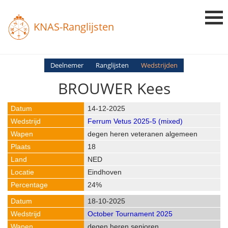
KNAS-Ranglijsten
Login
Deelnemer
Ranglijsten
Wedstrijden
BROUWER Kees
Ranglijsten
Uitslagen
14-12-2025
Ferrum Vetus 2025-5 (mixed)
Uitleg en Vragen
degen heren veteranen algemeen
18
NED
Eindhoven
24%
18-10-2025
October Tournament 2025
degen heren senioren