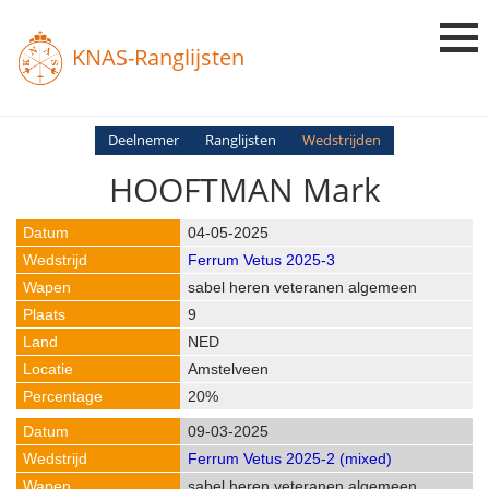
KNAS-Ranglijsten
Login
Deelnemer
Ranglijsten
Wedstrijden
HOOFTMAN Mark
Ranglijsten
Uitslagen
04-05-2025
Ferrum Vetus 2025-3
Uitleg en Vragen
sabel heren veteranen algemeen
9
NED
Amstelveen
20%
09-03-2025
Ferrum Vetus 2025-2 (mixed)
sabel heren veteranen algemeen