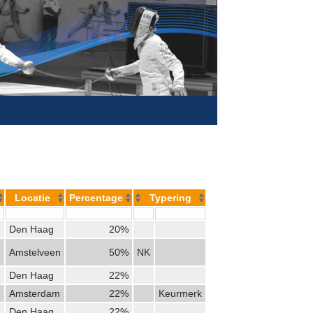
Locatie
Percentage
Typering
Den Haag
20%
Amstelveen
50%
NK
Den Haag
22%
Amsterdam
22%
Keurmerk
Den Haag
22%