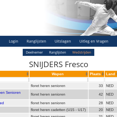
Login
Ranglijsten
Uitslagen
Uitleg en Vragen
Deelnemer
Ranglijsten
Wedstrijden
SNIJDERS Fresco
Wapen
Plaats
Land
floret heren senioren
33
NED
en Senioren
floret heren senioren
42
NED
xed
floret heren senioren
28
NED
floret heren cadetten (U15 - U17)
20
NED
floret heren senioren
21
NED