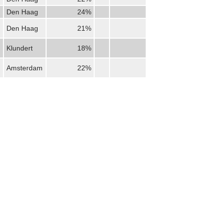
Den Haag
24%
Den Haag
21%
Klundert
18%
Amsterdam
22%