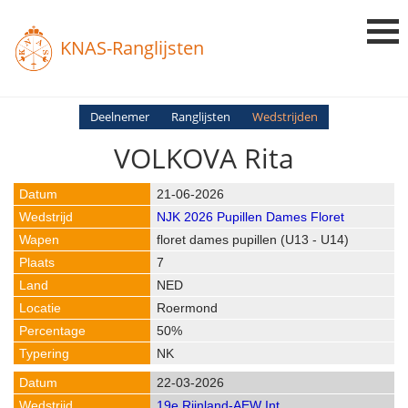
KNAS-Ranglijsten
Login
Deelnemer
Ranglijsten
Wedstrijden
VOLKOVA Rita
Ranglijsten
Uitslagen
21-06-2026
NJK 2026 Pupillen Dames Floret
Uitleg en Vragen
floret dames pupillen (U13 - U14)
7
NED
Roermond
50%
NK
22-03-2026
19e Rijnland-AEW Int.