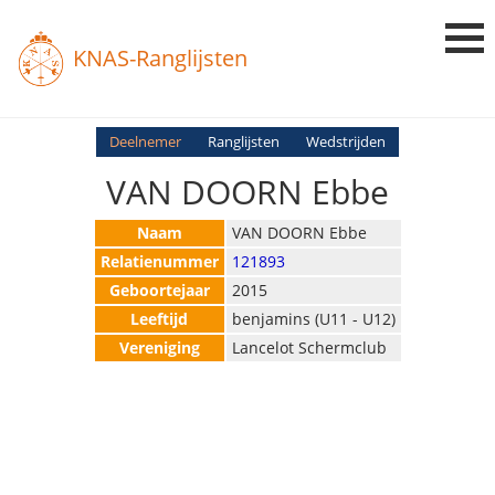
KNAS-Ranglijsten
Login
Deelnemer
Ranglijsten
Wedstrijden
VAN DOORN Ebbe
Ranglijsten
Uitslagen
Naam
VAN DOORN Ebbe
Relatienummer
121893
Uitleg en Vragen
Geboortejaar
2015
Leeftijd
benjamins (U11 - U12)
Vereniging
Lancelot Schermclub