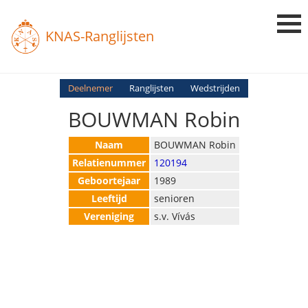
KNAS-Ranglijsten
Login
Deelnemer
Ranglijsten
Wedstrijden
BOUWMAN Robin
Ranglijsten
Uitslagen
Naam
BOUWMAN Robin
Relatienummer
120194
Uitleg en Vragen
Geboortejaar
1989
Leeftijd
senioren
Vereniging
s.v. Vívás