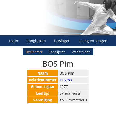
Login
Ranglijsten
Uitslagen
Uitleg en Vragen
Deelnemer
Ranglijsten
Wedstrijden
BOS Pim
Naam
BOS Pim
Relatienummer
116783
Geboortejaar
1977
Leeftijd
veteranen a
Vereniging
s.v. Prometheus