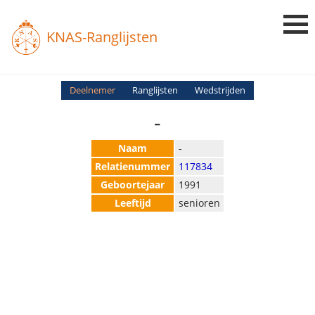
KNAS-Ranglijsten
Login
Deelnemer
Ranglijsten
Wedstrijden
-
Ranglijsten
Uitslagen
Naam
-
Relatienummer
117834
Uitleg en Vragen
Geboortejaar
1991
Leeftijd
senioren