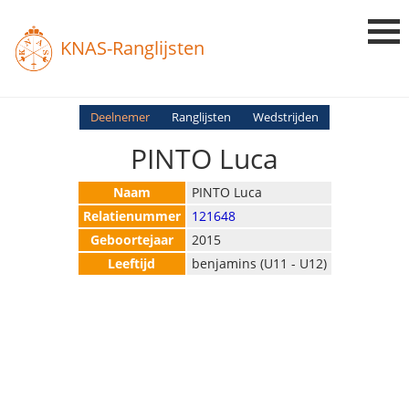
KNAS-Ranglijsten
Login
Deelnemer
Ranglijsten
Wedstrijden
PINTO Luca
Ranglijsten
Uitslagen
Naam
PINTO Luca
Relatienummer
121648
Uitleg en Vragen
Geboortejaar
2015
Leeftijd
benjamins (U11 - U12)