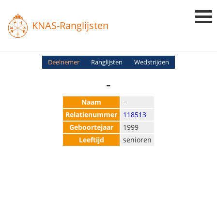
KNAS-Ranglijsten
Login
Deelnemer
Ranglijsten
Wedstrijden
-
Ranglijsten
Uitslagen
Naam
-
Relatienummer
118513
Uitleg en Vragen
Geboortejaar
1999
Leeftijd
senioren