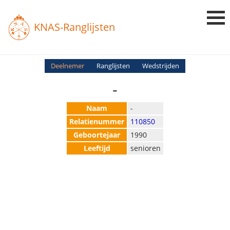
KNAS-Ranglijsten
Login
Deelnemer
Ranglijsten
Wedstrijden
-
Ranglijsten
Uitslagen
Naam
-
Relatienummer
110850
Uitleg en Vragen
Geboortejaar
1990
Leeftijd
senioren