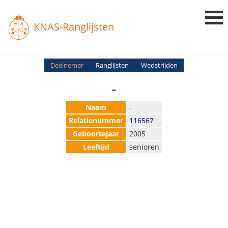
KNAS-Ranglijsten
Login
Deelnemer
Ranglijsten
Wedstrijden
-
Ranglijsten
Uitslagen
Naam
-
Relatienummer
116567
Uitleg en Vragen
Geboortejaar
2005
Leeftijd
senioren