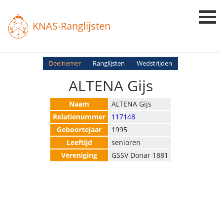
KNAS-Ranglijsten
Login
Deelnemer
Ranglijsten
Wedstrijden
ALTENA Gijs
Ranglijsten
Uitslagen
Naam
ALTENA Gijs
Relatienummer
117148
Uitleg en Vragen
Geboortejaar
1995
Leeftijd
senioren
Vereniging
GSSV Donar 1881