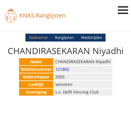
KNAS-Ranglijsten
Login
Deelnemer
Ranglijsten
Wedstrijden
CHANDIRASEKARAN Niyadhi
Ranglijsten
Uitslagen
Naam
CHANDIRASEKARAN Niyadhi
Relatienummer
121802
Uitleg en Vragen
Geboortejaar
2005
Leeftijd
senioren
Vereniging
s.v. Delft Fencing Club