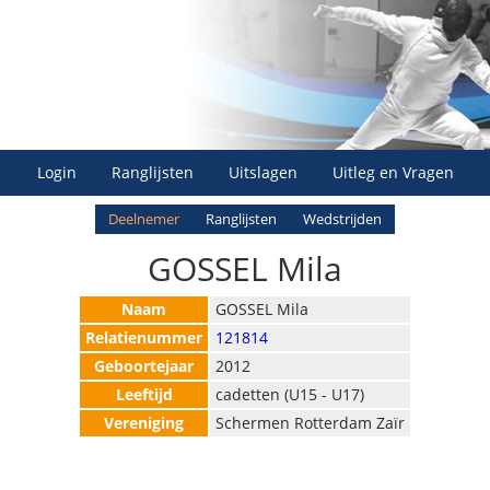
Login
Ranglijsten
Uitslagen
Uitleg en Vragen
Deelnemer
Ranglijsten
Wedstrijden
GOSSEL Mila
Naam
GOSSEL Mila
Relatienummer
121814
Geboortejaar
2012
Leeftijd
cadetten (U15 - U17)
Vereniging
Schermen Rotterdam Zaïr