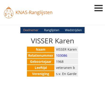
KNAS-Ranglijsten
Login
Deelnemer
Ranglijsten
Wedstrijden
VISSER Karen
Ranglijsten
Uitslagen
Naam
VISSER Karen
Relatienummer
103086
Uitleg en Vragen
Geboortejaar
1968
Leeftijd
veteranen b
Vereniging
s.v. En Garde