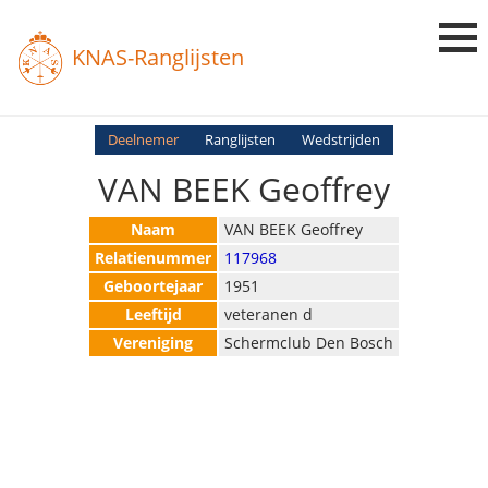
KNAS-Ranglijsten
Login
Deelnemer
Ranglijsten
Wedstrijden
VAN BEEK Geoffrey
Ranglijsten
Uitslagen
Naam
VAN BEEK Geoffrey
Relatienummer
117968
Uitleg en Vragen
Geboortejaar
1951
Leeftijd
veteranen d
Vereniging
Schermclub Den Bosch