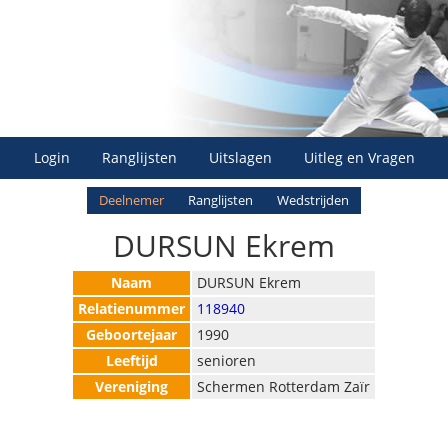
Login
Ranglijsten
Uitslagen
Uitleg en Vragen
Deelnemer
Ranglijsten
Wedstrijden
DURSUN Ekrem
Naam
DURSUN Ekrem
Relatienummer
118940
Geboortejaar
1990
Leeftijd
senioren
Vereniging
Schermen Rotterdam Zaïr